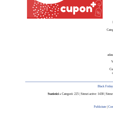
Categ
adau
V
Cu
Black Frida
Statistici »
Categorii: 225 | Siteuri active: 1438 | Siteur
Publicitate
|
Con