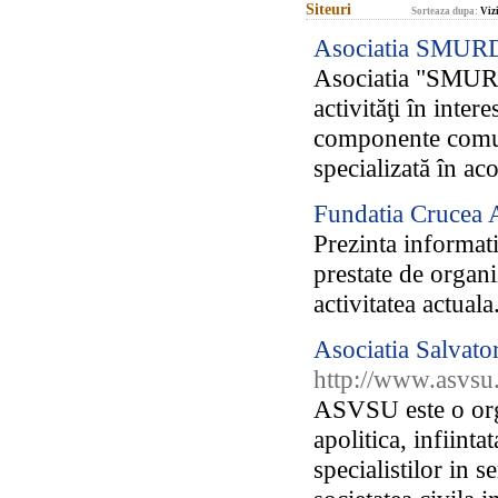
Siteuri
Sorteaza dupa:
Vizi
Asociatia SMURD
Asociatia "SMURD
activităţi în inter
componente comuni
specializată în ac
Fundatia Crucea
Prezinta informati
prestate de organi
activitatea actuala
Asociatia Salvator
http://www.asvsu
ASVSU este o org
apolitica, infiint
specialistilor in s