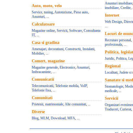
Anunturi imobiliare
Auto, moto, velo
imobiliare
,
Credite
, 
Service, tuning
,
Autoturisme
,
Piese auto
,
Internet
Anunturi
, ...
Web Design
,
Direct
Calculatoare
...
Magazine online
,
Servicii
,
Software
,
Consultanta
Locuri de mun
IT
, ...
Recrutare personal
,
Casa si gradina
profesionala
, ...
Amenajari, decoratiuni
,
Constructii
,
Instalatii
,
Politica, legisla
Mobilier
, ...
Juridic
,
Politica
,
Leg
Comert, magazine
Regional
Magazine generale
,
Electronice
,
Anunturi
,
Imbracaminte
, ...
Localitati
,
Judete si 
Comunicatii
Sanatate si med
Telecomunicatii
,
Telefonie mobila
,
VoIP
,
Stomatologie
,
Medic
Telefonie fixa
, ...
medicale
, ...
Comunitati
Servicii
Prietenii, matrimoniale
,
Alte comunitati
, ...
Organizari evenime
Traduceri
,
Curierat
, 
Diverse
Blog
,
MLM
,
Download
,
MFA
, ...