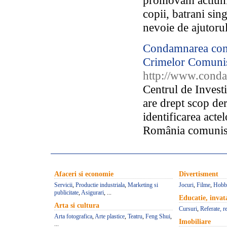
promovam actiuni d
copii, batrani sin
nevoie de ajutorul
Condamnarea comu
Crimelor Comuni
http://www.cond
Centrul de Inves
are drept scop der
identificarea acte
România comunistă,
Afaceri si economie
Divertisment
Servicii
,
Productie industriala
,
Marketing si
Jocuri
,
Filme
,
Hobb
publicitate
,
Asigurari
, ...
Educatie, inva
Arta si cultura
Cursuri
,
Referate, r
Arta fotografica
,
Arte plastice
,
Teatru
,
Feng Shui
,
Imobiliare
...