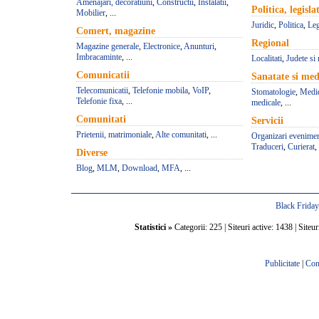
Amenajari, decoratiuni
,
Constructii
,
Instalatii
,
Politica, legisla
Mobilier
, ...
Juridic
,
Politica
,
Leg
Comert, magazine
Regional
Magazine generale
,
Electronice
,
Anunturi
,
Imbracaminte
, ...
Localitati
,
Judete si 
Comunicatii
Sanatate si med
Telecomunicatii
,
Telefonie mobila
,
VoIP
,
Stomatologie
,
Medic
Telefonie fixa
, ...
medicale
, ...
Comunitati
Servicii
Prietenii, matrimoniale
,
Alte comunitati
, ...
Organizari evenime
Traduceri
,
Curierat
, 
Diverse
Blog
,
MLM
,
Download
,
MFA
, ...
Black Frida
Statistici »
Categorii: 225 | Siteuri active: 1438 | Siteur
Publicitate
|
Con