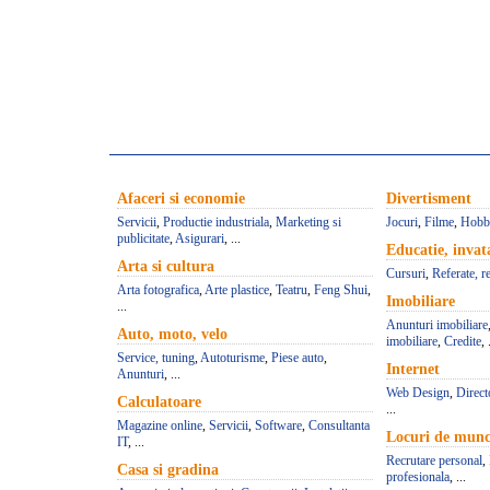
Afaceri si economie
Divertisment
Servicii
,
Productie industriala
,
Marketing si
Jocuri
,
Filme
,
Hobb
publicitate
,
Asigurari
, ...
Educatie, inva
Arta si cultura
Cursuri
,
Referate, r
Arta fotografica
,
Arte plastice
,
Teatru
,
Feng Shui
,
Imobiliare
...
Anunturi imobiliare
Auto, moto, velo
imobiliare
,
Credite
, 
Service, tuning
,
Autoturisme
,
Piese auto
,
Internet
Anunturi
, ...
Web Design
,
Direct
Calculatoare
...
Magazine online
,
Servicii
,
Software
,
Consultanta
Locuri de mun
IT
, ...
Recrutare personal
,
Casa si gradina
profesionala
, ...