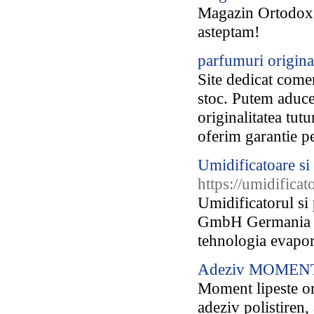
Magazin Ortodox 
asteptam!
parfumuri origina
Site dedicat comer
stoc. Putem aduc
originalitatea tutu
oferim garantie p
Umidificatoare si
https://umidificat
Umidificatorul si
GmbH Germania pu
tehnologia evaporar
Adeziv MOMENT 
Moment lipeste o
adeziv polistiren,