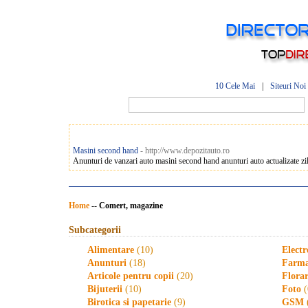
10 Cele Mai
|
Siteuri Noi
Masini second hand
- http://www.depozitauto.ro
Anunturi de vanzari auto masini second hand anunturi auto actualizate zil
Home
--
Comert, magazine
Subcategorii
Alimentare
(10)
Electr
Anunturi
(18)
Farma
Articole pentru copii
(20)
Florar
Bijuterii
(10)
Foto
(
Birotica si papetarie
(9)
GSM