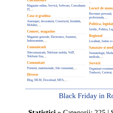
Calculatoare
...
Magazine online
,
Servicii
,
Software
,
Consultanta
Locuri de mun
IT
, ...
Recrutare personal
,
Casa si gradina
profesionala
, ...
Amenajari, decoratiuni
,
Constructii
,
Instalatii
,
Politica, legisla
Mobilier
, ...
Juridic
,
Politica
,
Leg
Comert, magazine
Regional
Magazine generale
,
Electronice
,
Anunturi
,
Imbracaminte
, ...
Localitati
,
Judete si 
Comunicatii
Sanatate si med
Telecomunicatii
,
Telefonie mobila
,
VoIP
,
Stomatologie
,
Medic
Telefonie fixa
, ...
medicale
, ...
Comunitati
Servicii
Prietenii, matrimoniale
,
Alte comunitati
, ...
Organizari evenime
Traduceri
,
Curierat
, 
Diverse
Blog
,
MLM
,
Download
,
MFA
, ...
Black Friday in 
Statistici »
Categorii: 225 | S