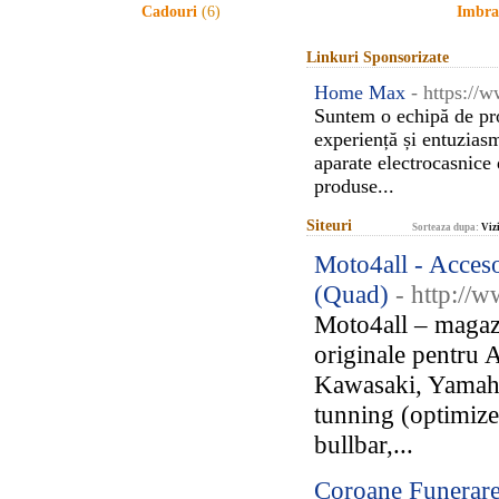
Cadouri
(6)
Imbra
Linkuri Sponsorizate
Home Max
- https:/
Suntem o echipă de pro
experiență și entuzias
aparate electrocasnice
produse...
Siteuri
Sorteaza dupa:
Vizi
Moto4all - Acceso
(Quad)
- http://
Moto4all – magazi
originale pentru
Kawasaki, Yamaha,
tunning (optimizer
bullbar,...
Coroane Funerare