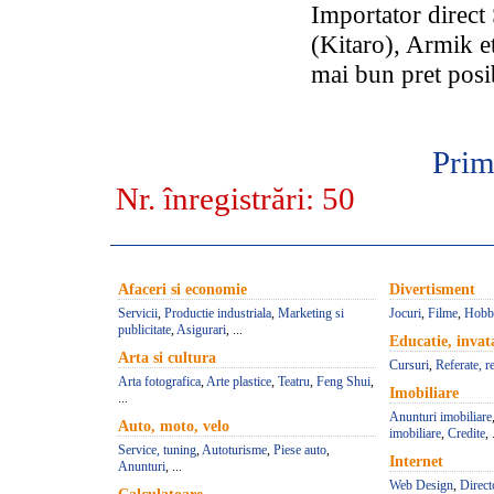
Importator direc
(Kitaro), Armik et
mai bun pret posib
Prim
Nr. înregistrări:
50
Afaceri si economie
Divertisment
Servicii
,
Productie industriala
,
Marketing si
Jocuri
,
Filme
,
Hobb
publicitate
,
Asigurari
, ...
Educatie, inva
Arta si cultura
Cursuri
,
Referate, r
Arta fotografica
,
Arte plastice
,
Teatru
,
Feng Shui
,
Imobiliare
...
Anunturi imobiliare
Auto, moto, velo
imobiliare
,
Credite
, 
Service, tuning
,
Autoturisme
,
Piese auto
,
Internet
Anunturi
, ...
Web Design
,
Direct