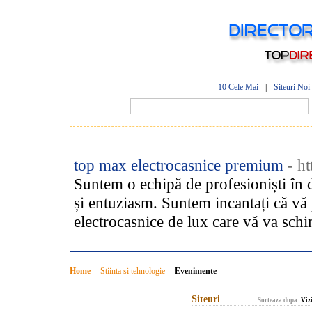
10 Cele Mai
|
Siteuri Noi
top max electrocasnice premium
- h
Suntem o echipă de profesioniști în 
și entuziasm. Suntem incantați că v
electrocasnice de lux care vă va sc
Home
--
Stiinta si tehnologie
--
Evenimente
Siteuri
Sorteaza dupa:
Vizi