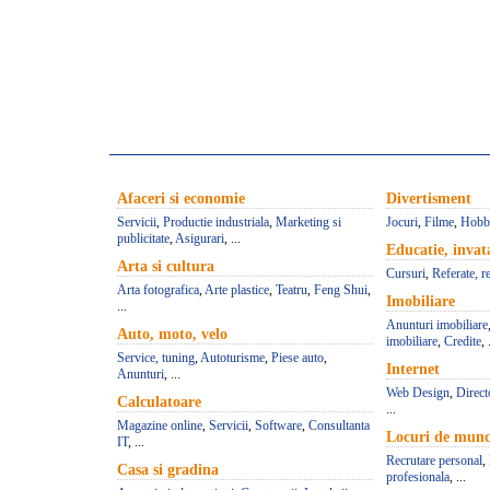
Afaceri si economie
Divertisment
Servicii
,
Productie industriala
,
Marketing si
Jocuri
,
Filme
,
Hobb
publicitate
,
Asigurari
, ...
Educatie, inva
Arta si cultura
Cursuri
,
Referate, r
Arta fotografica
,
Arte plastice
,
Teatru
,
Feng Shui
,
Imobiliare
...
Anunturi imobiliare
Auto, moto, velo
imobiliare
,
Credite
, 
Service, tuning
,
Autoturisme
,
Piese auto
,
Internet
Anunturi
, ...
Web Design
,
Direct
Calculatoare
...
Magazine online
,
Servicii
,
Software
,
Consultanta
Locuri de mun
IT
, ...
Recrutare personal
,
Casa si gradina
profesionala
, ...