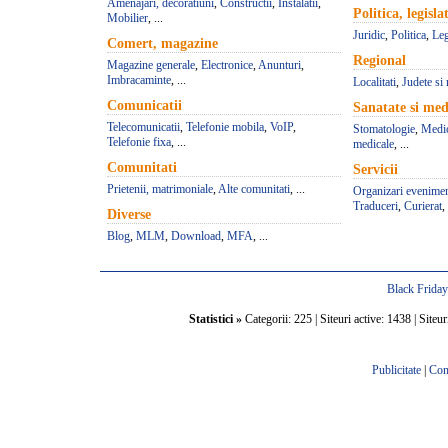
Amenajari, decoratiuni
,
Constructii
,
Instalatii
,
Politica, legisla
Mobilier
, ...
Juridic
,
Politica
,
Leg
Comert, magazine
Regional
Magazine generale
,
Electronice
,
Anunturi
,
Imbracaminte
, ...
Localitati
,
Judete si 
Comunicatii
Sanatate si med
Telecomunicatii
,
Telefonie mobila
,
VoIP
,
Stomatologie
,
Medic
Telefonie fixa
, ...
medicale
, ...
Comunitati
Servicii
Prietenii, matrimoniale
,
Alte comunitati
, ...
Organizari evenime
Traduceri
,
Curierat
, 
Diverse
Blog
,
MLM
,
Download
,
MFA
, ...
Black Frida
Statistici »
Categorii: 225 | Siteuri active: 1438 | Siteur
Publicitate
|
Con