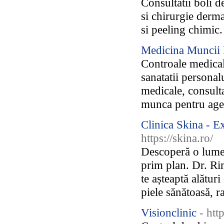
Consultatii boli d
si chirurgie derma
si peeling chimic.
Medicina Muncii 
Controale medical
sanatatii personalu
medicale, consulta
munca pentru agen
Clinica Skina - Ex
https://skina.ro/
Descoperă o lume a
prim plan. Dr. Ri
te așteaptă alătur
piele sănătoasă, ra
Visionclinic
- htt