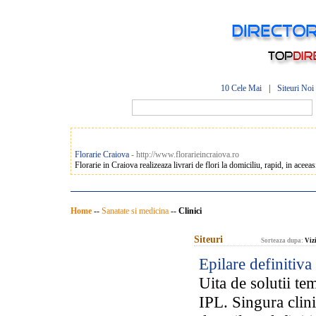
10 Cele Mai
|
Siteuri Noi
Florarie Craiova
- http://www.florarieincraiova.ro
Florarie in Craiova realizeaza livrari de flori la domiciliu, rapid, in aceea
Home
--
Sanatate si medicina
--
Clinici
Siteuri
Sorteaza dupa:
Vizi
Epilare definitiva
Uita de solutii te
IPL. Singura clin