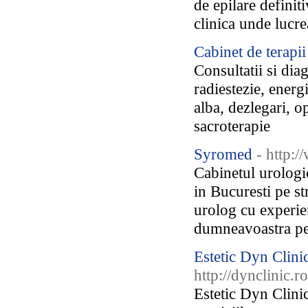
de epilare definit
clinica unde lucr
Cabinet de terapii
Consultatii si dia
radiestezie, energi
alba, dezlegari, o
sacroterapie
Syromed
- http:
Cabinetul urologic
in Bucuresti pe s
urolog cu experien
dumneavoastra pent
Estetic Dyn Clinic 
http://dynclinic.ro
Estetic Dyn Clinic