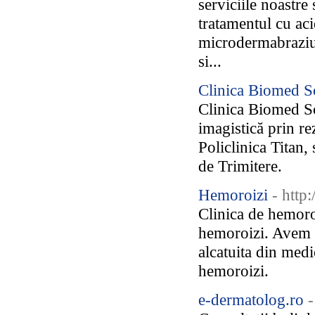
serviciile noastre
tratamentul cu aci
microdermabraziun
si...
Clinica Biomed 
Clinica Biomed Sc
imagistică prin r
Policlinica Tita
de Trimitere.
Hemoroizi
- http
Clinica de hemoroi
hemoroizi. Avem l
alcatuita din medi
hemoroizi.
e-dermatolog.ro
-