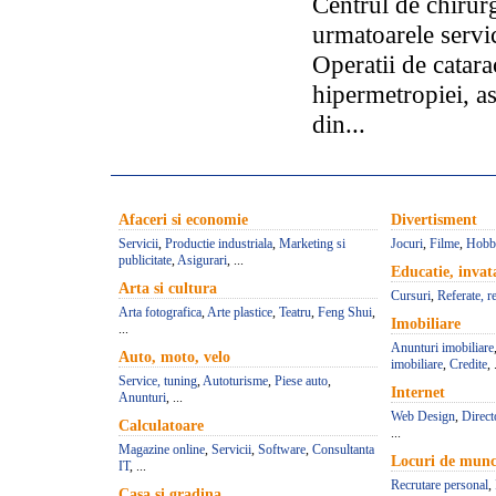
Centrul de chirur
urmatoarele servic
Operatii de catara
hipermetropiei, as
din...
Afaceri si economie
Divertisment
Servicii
,
Productie industriala
,
Marketing si
Jocuri
,
Filme
,
Hobb
publicitate
,
Asigurari
, ...
Educatie, inva
Arta si cultura
Cursuri
,
Referate, r
Arta fotografica
,
Arte plastice
,
Teatru
,
Feng Shui
,
Imobiliare
...
Anunturi imobiliare
Auto, moto, velo
imobiliare
,
Credite
, 
Service, tuning
,
Autoturisme
,
Piese auto
,
Internet
Anunturi
, ...
Web Design
,
Direct
Calculatoare
...
Magazine online
,
Servicii
,
Software
,
Consultanta
Locuri de mun
IT
, ...
Recrutare personal
,
Casa si gradina