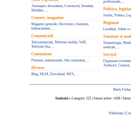
profesionala
, ...
Amenajari, decoratiuni
,
Constructii
,
Instalatii
,
Politica, legisla
Mobilier
, ...
Juridic
,
Politica
,
Leg
Comert, magazine
Regional
Magazine generale
,
Electronice
,
Anunturi
,
Imbracaminte
, ...
Localitati
,
Judete si 
Comunicatii
Sanatate si med
Telecomunicatii
,
Telefonie mobila
,
VoIP
,
Stomatologie
,
Medic
Telefonie fixa
, ...
medicale
, ...
Comunitati
Servicii
Prietenii, matrimoniale
,
Alte comunitati
, ...
Organizari evenime
Traduceri
,
Curierat
, 
Diverse
Blog
,
MLM
,
Download
,
MFA
, ...
Black Frida
Statistici »
Categorii: 225 | Siteuri active: 1438 | Siteur
Publicitate
|
Con