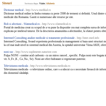
Siteuri
Sorteaza dupa:
Vizite
|
Alfabetic
Dictionar medical
- http://www.medikal.ro
Dictionar medical online in limba romana cu peste 3500 de termeni si definitii. Unul dintre 
medicale din Romania. Gasiti si numeroase alte resurse pe site.
Boli si afectiuni - Sfatmedical.ro
- http://www.sfatmedical.ro
Portal de medicina creat cu scopul de a va pune la dispozitie cea mai completa sursa de info
explicata pe intelesul tuturor. De la descrierea amanuntita a afectiunilor, la sfaturi pentru obti
Intermed Consulting analize medicale si tratamente profesionale
- http://inter-med.info
Intermed Consulting. Avand experienta profesionala in management si baza unei structuri m
la cel mai inalt nivel in sistemul medical din Austria, la spitalul universitar Viena AKH, oferi
noni suc
- http://www.suplimente-naturiste.com
Pulpa NONI - contine acid carbonic- cu un miros ranced , specific. Pulpa noni este bogata in
vit. A ,Fe ,K , Ca ,Na , Se). Noni are efect hidratant si regenerant puternic.
Televiziunea medicala
- http://www.televiziunea-medicala.ro
Televiziunea medicala - o televiziune online, care s-a născut ca o necesitate firească de inform
din domeniul sănătăţii.