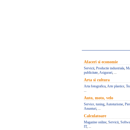
Afaceri si economie
Servicii
,
Productie industriala
,
Ma
publicitate
,
Asigurari
, ...
Arta si cultura
Arta fotografica
,
Arte plastice
,
Te
...
Auto, moto, velo
Service, tuning
,
Autoturisme
,
Pie
Anunturi
, ...
Calculatoare
Magazine online
,
Servicii
,
Softwa
IT
, ...