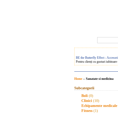
BE the Butterfly Effect - Accesor
Pentru clienți cu gusturi iubitoar
Home
--
Sanatate si medicina
Subcategorii
Boli
(0)
Clinici
(10)
Echipamente medicale
Fitness
(1)