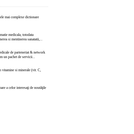
cele mai complexe dictionare
rmatie medicala, totodata
nerea si mentinerea sanatatii,...
edicale de parteneriat & network
m un pachet de servicii...
 vitamine si minerale (vit. C,
are a celor interesaţi de noutăţile