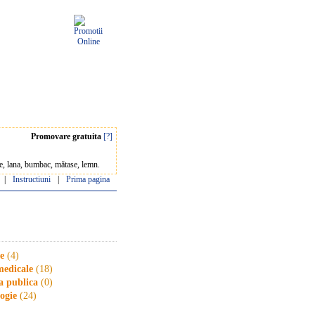
Promovare gratuita
[?]
ele, lana, bumbac, mătase, lemn.
|
Instructiuni
|
Prima pagina
e
(4)
medicale
(18)
a publica
(0)
ogie
(24)