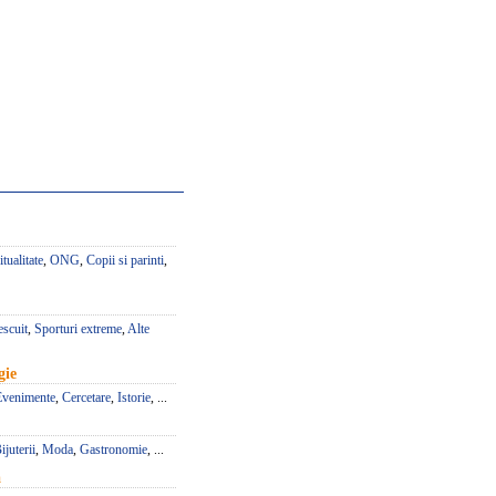
itualitate
,
ONG
,
Copii si parinti
,
escuit
,
Sporturi extreme
,
Alte
gie
Evenimente
,
Cercetare
,
Istorie
, ...
ijuterii
,
Moda
,
Gastronomie
, ...
a