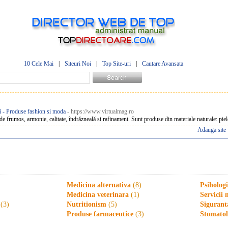
10 Cele Mai
|
Siteuri Noi
|
Top Site-uri
|
Cautare Avansata
ii - Produse fashion si moda
- https://www.virtualmag.ro
e de frumos, armonie, calitate, îndrăzneală si rafinament. Sunt produse din materiale naturale: pi
Adauga site
Medicina alternativa
(8)
Psihologi
Medicina veterinara
(1)
Servicii 
(3)
Nutritionism
(5)
Sigurant
Produse farmaceutice
(3)
Stomatol