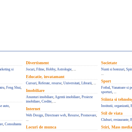
Divertisment
Societate
rketing si
Jocuri
,
Filme
,
Hobby
,
Astrologie
, ...
Nunti si botezuri
,
Spir
...
Educatie, invatamant
Sport
Cursuri
,
Referate, resurse
,
Universitati
,
Librarii
, ...
atru
,
Feng Shui
,
Fotbal
,
Vanatoare si p
Imobiliare
sporturi
, ...
Anunturi imobiliare
,
Agentii imobiliare
,
Proiecte
Stiinta si tehnolo
imobiliare
,
Credite
, ...
se auto
,
Institutii, organizatii
,
Internet
Stil de viata
Web Design
,
Directoare web
,
Resurse
,
Promovare
,
...
Cluburi, restaurante
,
B
re
,
Consultanta
Locuri de munca
Stiri, Mass medi