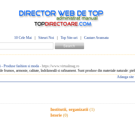
10 Cele Mai
|
Siteuri Noi
|
Top Site-uri
|
Cautare Avansata
ii - Produse fashion si moda
- https://www.virtualmag.ro
e de frumos, armonie, calitate, îndrăzneală si rafinament. Sunt produse din materiale naturale: pi
Adauga site
Institutii, organizatii
(1)
Istorie
(0)