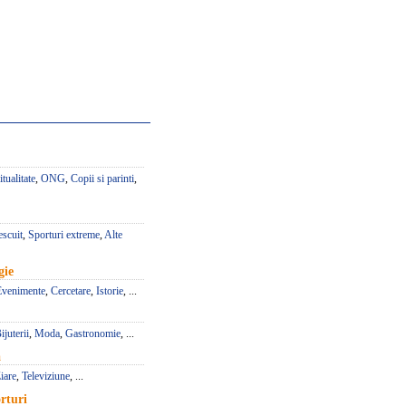
itualitate
,
ONG
,
Copii si parinti
,
escuit
,
Sporturi extreme
,
Alte
gie
Evenimente
,
Cercetare
,
Istorie
, ...
ijuterii
,
Moda
,
Gastronomie
, ...
a
iare
,
Televiziune
, ...
rturi