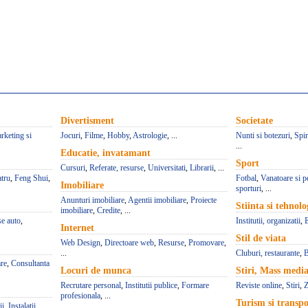
Divertisment
Societate
rketing si
Jocuri
,
Filme
,
Hobby
,
Astrologie
, ...
Nunti si botezuri
,
Spir
...
Educatie, invatamant
Sport
Cursuri
,
Referate, resurse
,
Universitati
,
Librarii
, ...
atru
,
Feng Shui
,
Fotbal
,
Vanatoare si p
Imobiliare
sporturi
, ...
Anunturi imobiliare
,
Agentii imobiliare
,
Proiecte
Stiinta si tehnolo
imobiliare
,
Credite
, ...
se auto
,
Institutii, organizatii
,
Internet
Stil de viata
Web Design
,
Directoare web
,
Resurse
,
Promovare
,
...
Cluburi, restaurante
,
B
re
,
Consultanta
Locuri de munca
Stiri, Mass medi
Recrutare personal
,
Institutii publice
,
Formare
Reviste online
,
Stiri
,
Z
profesionala
, ...
Turism si transpo
ii
,
Instalatii
,