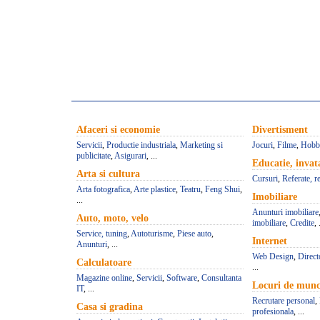
Afaceri si economie
Divertisment
Servicii
,
Productie industriala
,
Marketing si
Jocuri
,
Filme
,
Hobb
publicitate
,
Asigurari
, ...
Educatie, inva
Arta si cultura
Cursuri
,
Referate, r
Arta fotografica
,
Arte plastice
,
Teatru
,
Feng Shui
,
Imobiliare
...
Anunturi imobiliare
Auto, moto, velo
imobiliare
,
Credite
, 
Service, tuning
,
Autoturisme
,
Piese auto
,
Internet
Anunturi
, ...
Web Design
,
Direct
Calculatoare
...
Magazine online
,
Servicii
,
Software
,
Consultanta
Locuri de mun
IT
, ...
Recrutare personal
,
Casa si gradina
profesionala
, ...