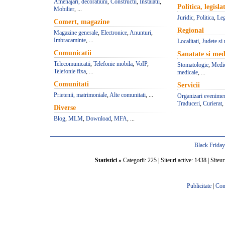
Amenajari, decoratiuni
,
Constructii
,
Instalatii
,
Politica, legisla
Mobilier
, ...
Juridic
,
Politica
,
Leg
Comert, magazine
Regional
Magazine generale
,
Electronice
,
Anunturi
,
Imbracaminte
, ...
Localitati
,
Judete si 
Comunicatii
Sanatate si med
Telecomunicatii
,
Telefonie mobila
,
VoIP
,
Stomatologie
,
Medic
Telefonie fixa
, ...
medicale
, ...
Comunitati
Servicii
Prietenii, matrimoniale
,
Alte comunitati
, ...
Organizari evenime
Traduceri
,
Curierat
, 
Diverse
Blog
,
MLM
,
Download
,
MFA
, ...
Black Frida
Statistici »
Categorii: 225 | Siteuri active: 1438 | Siteur
Publicitate
|
Con