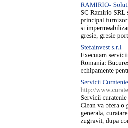
RAMIRIO- Solutii
SC Ramirio SRL s
principal furnizor
si impermeabilizar
gresie, gresie por
Stefainvest s.r.l.
-
Executam servicii 
Romania: Bucures
echipamente pentr
Servicii Curateni
http://www.curate
Servicii curateni
Clean va ofera o g
generala, curatar
zugravit, dupa cons