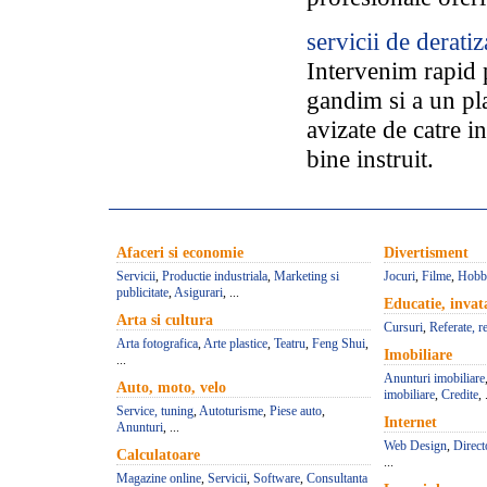
servicii de deratiz
Intervenim rapid 
gandim si a un pl
avizate de catre in
bine instruit.
Afaceri si economie
Divertisment
Servicii
,
Productie industriala
,
Marketing si
Jocuri
,
Filme
,
Hobb
publicitate
,
Asigurari
, ...
Educatie, inva
Arta si cultura
Cursuri
,
Referate, r
Arta fotografica
,
Arte plastice
,
Teatru
,
Feng Shui
,
Imobiliare
...
Anunturi imobiliare
Auto, moto, velo
imobiliare
,
Credite
, 
Service, tuning
,
Autoturisme
,
Piese auto
,
Internet
Anunturi
, ...
Web Design
,
Direct
Calculatoare
...
Magazine online
,
Servicii
,
Software
,
Consultanta