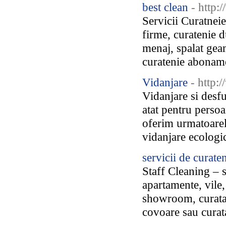
best clean
- http:
Servicii Curatneie
firme, curatenie d
menaj, spalat gea
curatenie aboname
Vidanjare
- http:
Vidanjare si desf
atat pentru persoan
oferim urmatoarele
vidanjare ecologic
servicii de curate
Staff Cleaning – 
apartamente, vile,
showroom, curatar
covoare sau curatar