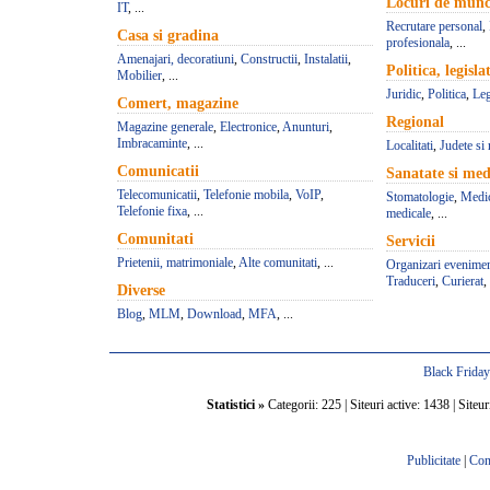
Locuri de mun
IT
, ...
Recrutare personal
,
Casa si gradina
profesionala
, ...
Amenajari, decoratiuni
,
Constructii
,
Instalatii
,
Politica, legisla
Mobilier
, ...
Juridic
,
Politica
,
Leg
Comert, magazine
Regional
Magazine generale
,
Electronice
,
Anunturi
,
Imbracaminte
, ...
Localitati
,
Judete si 
Comunicatii
Sanatate si med
Telecomunicatii
,
Telefonie mobila
,
VoIP
,
Stomatologie
,
Medic
Telefonie fixa
, ...
medicale
, ...
Comunitati
Servicii
Prietenii, matrimoniale
,
Alte comunitati
, ...
Organizari evenime
Traduceri
,
Curierat
, 
Diverse
Blog
,
MLM
,
Download
,
MFA
, ...
Black Frida
Statistici »
Categorii: 225 | Siteuri active: 1438 | Siteur
Publicitate
|
Con