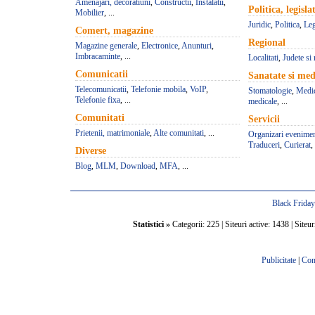
Amenajari, decoratiuni
,
Constructii
,
Instalatii
,
Politica, legisla
Mobilier
, ...
Juridic
,
Politica
,
Leg
Comert, magazine
Regional
Magazine generale
,
Electronice
,
Anunturi
,
Imbracaminte
, ...
Localitati
,
Judete si 
Comunicatii
Sanatate si med
Telecomunicatii
,
Telefonie mobila
,
VoIP
,
Stomatologie
,
Medic
Telefonie fixa
, ...
medicale
, ...
Comunitati
Servicii
Prietenii, matrimoniale
,
Alte comunitati
, ...
Organizari evenime
Traduceri
,
Curierat
, 
Diverse
Blog
,
MLM
,
Download
,
MFA
, ...
Black Frida
Statistici »
Categorii: 225 | Siteuri active: 1438 | Siteur
Publicitate
|
Con