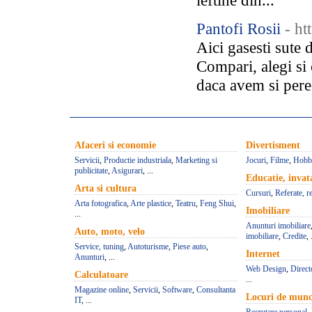
ieftine din...
Pantofi Rosii
- ht
Aici gasesti sute
Compari, alegi si
daca avem si perec
Afaceri si economie
Divertisment
Servicii
,
Productie industriala
,
Marketing si
Jocuri
,
Filme
,
Hobb
publicitate
,
Asigurari
, ...
Educatie, inva
Arta si cultura
Cursuri
,
Referate, r
Arta fotografica
,
Arte plastice
,
Teatru
,
Feng Shui
,
Imobiliare
...
Anunturi imobiliare
Auto, moto, velo
imobiliare
,
Credite
, 
Service, tuning
,
Autoturisme
,
Piese auto
,
Internet
Anunturi
, ...
Web Design
,
Direct
Calculatoare
...
Magazine online
,
Servicii
,
Software
,
Consultanta
Locuri de mun
IT
, ...