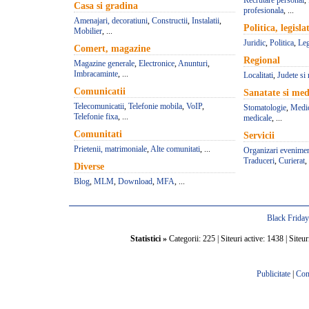
Recrutare personal
,
Casa si gradina
profesionala
, ...
Amenajari, decoratiuni
,
Constructii
,
Instalatii
,
Politica, legisla
Mobilier
, ...
Juridic
,
Politica
,
Leg
Comert, magazine
Regional
Magazine generale
,
Electronice
,
Anunturi
,
Imbracaminte
, ...
Localitati
,
Judete si 
Comunicatii
Sanatate si med
Telecomunicatii
,
Telefonie mobila
,
VoIP
,
Stomatologie
,
Medic
Telefonie fixa
, ...
medicale
, ...
Comunitati
Servicii
Prietenii, matrimoniale
,
Alte comunitati
, ...
Organizari evenime
Traduceri
,
Curierat
, 
Diverse
Blog
,
MLM
,
Download
,
MFA
, ...
Black Frida
Statistici »
Categorii: 225 | Siteuri active: 1438 | Siteur
Publicitate
|
Con