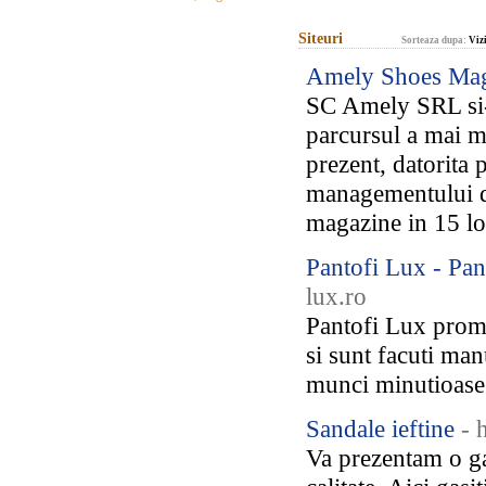
Siteuri
Sorteaza dupa:
Vizi
Amely Shoes Maga
SC Amely SRL si-a
parcursul a mai mu
prezent, datorita 
managementului d
magazine in 15 loca
Pantofi Lux - Pan
lux.ro
Pantofi Lux promo
si sunt facuti manu
munci minutioase
Sandale ieftine
- 
Va prezentam o ga