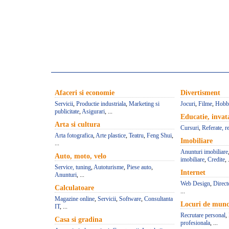
Afaceri si economie
Divertisment
Servicii
,
Productie industriala
,
Marketing si
Jocuri
,
Filme
,
Hobb
publicitate
,
Asigurari
, ...
Educatie, inva
Arta si cultura
Cursuri
,
Referate, r
Arta fotografica
,
Arte plastice
,
Teatru
,
Feng Shui
,
Imobiliare
...
Anunturi imobiliare
Auto, moto, velo
imobiliare
,
Credite
, 
Service, tuning
,
Autoturisme
,
Piese auto
,
Internet
Anunturi
, ...
Web Design
,
Direct
Calculatoare
...
Magazine online
,
Servicii
,
Software
,
Consultanta
Locuri de mun
IT
, ...
Recrutare personal
,
Casa si gradina
profesionala
, ...