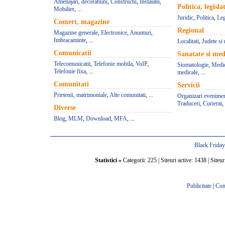
Amenajari, decoratiuni
,
Constructii
,
Instalatii
,
Politica, legisla
Mobilier
, ...
Juridic
,
Politica
,
Leg
Comert, magazine
Regional
Magazine generale
,
Electronice
,
Anunturi
,
Imbracaminte
, ...
Localitati
,
Judete si 
Comunicatii
Sanatate si med
Telecomunicatii
,
Telefonie mobila
,
VoIP
,
Stomatologie
,
Medic
Telefonie fixa
, ...
medicale
, ...
Comunitati
Servicii
Prietenii, matrimoniale
,
Alte comunitati
, ...
Organizari evenime
Traduceri
,
Curierat
, 
Diverse
Blog
,
MLM
,
Download
,
MFA
, ...
Black Frida
Statistici »
Categorii: 225 | Siteuri active: 1438 | Siteur
Publicitate
|
Con