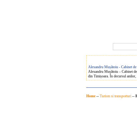
Alexandru Mușătoiu - Cabinet de
Alexandru Mușătoiu – Cabinet de A
din Timișoara. În decursul anilor, 
Home
--
Turism si transporturi
--