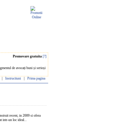
Promovare gratuita
[?]
mentul de avocați buni și serioși
|
Instructiuni
|
Prima pagina
nstruit recent, in 2009 si ofera
 intr-un loc ideal...