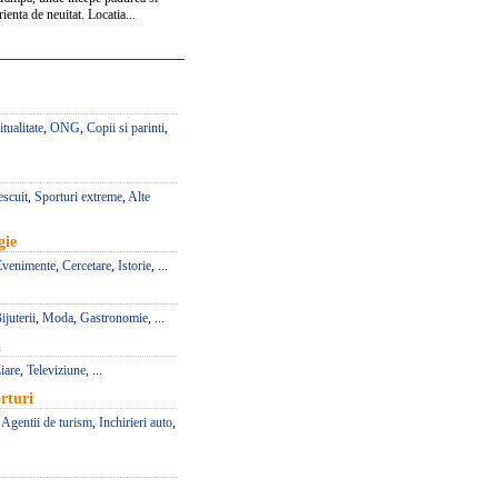
ienta de neuitat. Locatia...
itualitate
,
ONG
,
Copii si parinti
,
escuit
,
Sporturi extreme
,
Alte
gie
Evenimente
,
Cercetare
,
Istorie
, ...
ijuterii
,
Moda
,
Gastronomie
, ...
a
iare
,
Televiziune
, ...
rturi
,
Agentii de turism
,
Inchirieri auto
,