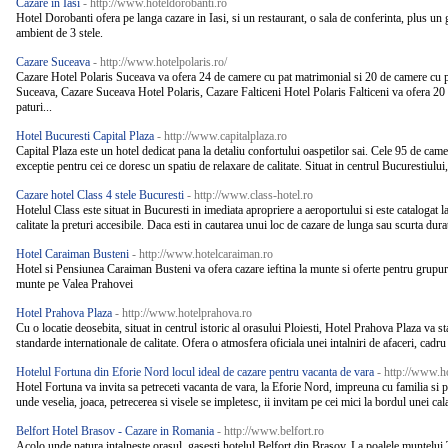
Cazare in Iasi
- http://www.hoteldorobanti.ro
Hotel Dorobanti ofera pe langa cazare in Iasi, si un restaurant, o sala de conferinta, plus un gh
ambient de 3 stele.
Cazare Suceava
- http://www.hotelpolaris.ro/
Cazare Hotel Polaris Suceava va ofera 24 de camere cu pat matrimonial si 20 de camere cu p
Suceava, Cazare Suceava Hotel Polaris, Cazare Falticeni Hotel Polaris Falticeni va ofera 2
paturi...
Hotel Bucuresti Capital Plaza
- http://www.capitalplaza.ro
Capital Plaza este un hotel dedicat pana la detaliu confortului oaspetilor sai. Cele 95 de came
exceptie pentru cei ce doresc un spatiu de relaxare de calitate. Situat in centrul Bucurestiului, i
Cazare hotel Class 4 stele Bucuresti
- http://www.class-hotel.ro
Hotelul Class este situat in Bucuresti in imediata apropriere a aeroportului si este catalogat l
calitate la preturi accesibile. Daca esti in cautarea unui loc de cazare de lunga sau scurta durat
Hotel Caraiman Busteni
- http://www.hotelcaraiman.ro
Hotel si Pensiunea Caraiman Busteni va ofera cazare ieftina la munte si oferte pentru grupuri
munte pe Valea Prahovei
Hotel Prahova Plaza
- http://www.hotelprahova.ro
Cu o locatie deosebita, situat in centrul istoric al orasului Ploiesti, Hotel Prahova Plaza va sta
standarde internationale de calitate. Ofera o atmosfera oficiala unei intalniri de afaceri, cadru 
Hotelul Fortuna din Eforie Nord locul ideal de cazare pentru vacanta de vara
- http://www.ho
Hotel Fortuna va invita sa petreceti vacanta de vara, la Eforie Nord, impreuna cu familia si p
unde veselia, joaca, petrecerea si visele se impletesc, ii invitam pe cei mici la bordul unei cala
Belfort Hotel Brasov - Cazare in Romania
- http://www.belfort.ro
Acolo unde natura intalneste orasul, gasesti hotelul Belfort din Brasov. La poalele muntelu