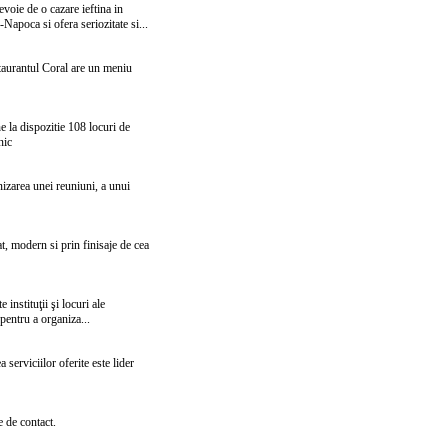
evoie de o cazare ieftina in
Napoca si ofera seriozitate si...
estaurantul Coral are un meniu
 la dispozitie 108 locuri de
nic
izarea unei reuniuni, a unui
at, modern si prin finisaje de cea
instituţii şi locuri ale
pentru a organiza...
 serviciilor oferite este lider
e de contact.