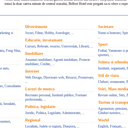
totusi la doar cateva minute de centrul orasului, Belfort Hotel este pregatit sa-si ofere o exper
Divertisment
Societate
rketing si
Jocuri
,
Filme
,
Hobby
,
Astrologie
, ...
Nunti si botezuri
,
Spir
...
Educatie, invatamant
Sport
Cursuri
,
Referate, resurse
,
Universitati
,
Librarii
, ...
atru
,
Feng Shui
,
Fotbal
,
Vanatoare si p
Imobiliare
sporturi
, ...
Anunturi imobiliare
,
Agentii imobiliare
,
Proiecte
Stiinta si tehnolo
imobiliare
,
Credite
, ...
se auto
,
Institutii, organizatii
,
Internet
Stil de viata
Web Design
,
Directoare web
,
Resurse
,
Promovare
,
...
Cluburi, restaurante
,
B
re
,
Consultanta
Locuri de munca
Stiri, Mass medi
Recrutare personal
,
Institutii publice
,
Formare
Reviste online
,
Stiri
,
Z
profesionala
, ...
Turism si transpo
ii
,
Instalatii
,
Politica, legislatie
Agroturism, pensiuni
Juridic
,
Politica
,
Legislatie
,
Administratie
, ...
Ghiduri turistice
, ...
Regional
World
nunturi
,
Localitati
,
Judete si regiuni
,
Diaspora
, ...
English
,
Français
, ...