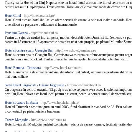
Transylvania Hostel din Cluj-Napoca, este un hostel-hotel adresat tinerilor si celor care au n
centrul orasului Cluj-Napoca. Transylvania Hostel are cele mai mici tarife de cazare din Cluj-
Hotel Coral
- http://hotelcoraliasi.ro/
Hotel Coral este un hotel din Iasi ce ofera servicii de cazare la cele mai inalte standarde. R
diversificat cu preparate traditionale si internationale.
Pensiuni Garana
- http://dusansifiul.ro
Pentru un sejur de neuitat intr-un peisaj montan deosebit hotel Dusan si fiul Semenic va pune
cazare in 18 camere si 18 apartamente dotate cu tv si baie proprie, pe platoul Muntilor Seme
Hotel si centru spa in Geoagiu Bai
- http://www.hotelgermisara.ro
Hotel si centru spa in Geoagiu Bai, Germisara va asteapta cu oferte avantajoase pentru organ
banchet sau a unui cocktail. Pentru o vacanta reusita, apelati la specialistii hotelului nostru.
Hotel Ramina - Timisoara
- http://www.hotel-ramina.ro
Hotel Ramina de 3 stele realizat intr-un stil arhitectural cubist, se remarca printr-un stil rafin
mai buna calitate.
Nova Hotel Targoviste - Cazare Targoviste
- http://www.novahotel.ro
Cu o aşezare în centrul oraşului Târgovişte de unde se poate avea acces la cele mai importante 
oraşului,Hotel Nova este locul ideal pentru a fi cazat, pentru a petrece timpul de vacanţă sau 
Hotel si cazare in Braila
- http://www.hoteltriumph.ro
Hotelul Triumph a fost inaugurat in anul 2003, fiind clasificat la standard de 3*. Prin calitatea
incontestabil pe piata hoteliera braileana.
Cazare Medgidia
- http://www.hotellivius.ro
Hotel Livius din Medgidia, judetul Constanta – oferta de cazare: camere, facilitati, tarife, dat