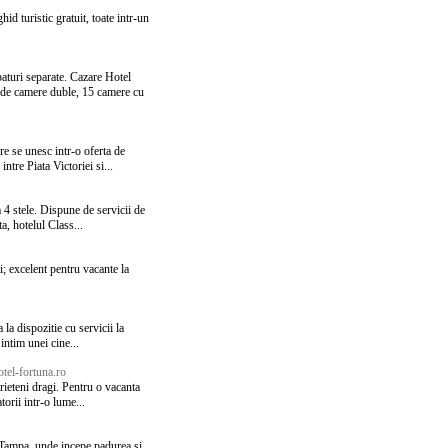
id turistic gratuit, toate intr-un
aturi separate. Cazare Hotel
0 de camere duble, 15 camere cu
re se unesc intr-o oferta de
ntre Piata Victoriei si...
a 4 stele. Dispune de servicii de
a, hotelul Class...
; excelent pentru vacante la
 la dispozitie cu servicii la
intim unei cine...
tel-fortuna.ro
rieteni dragi. Pentru o vacanta
torii intr-o lume...
i Tampa, unde incepe padurea si