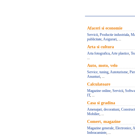
Afaceri si economie
Servicii
,
Productie industriala
,
Ma
publicitate
,
Asigurari
, ...
Arta si cultura
Arta fotografica
,
Arte plastice
,
Te
...
Auto, moto, velo
Service, tuning
,
Autoturisme
,
Pie
Anunturi
, ...
Calculatoare
Magazine online
,
Servicii
,
Softwa
IT
, ...
Casa si gradina
Amenajari, decoratiuni
,
Construct
Mobilier
, ...
Comert, magazine
Magazine generale
,
Electronice
,
A
Imbracaminte
, ...