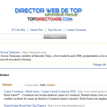
10 Cele Mai
|
Siteuri Noi
|
Top Site-uri
|
Cautare Avansata
 Avocat Timișoara
- https://musatoiu.com/
vocat Timișoara, membru al Baroului Timiș, a fost fondat în anul 2006, poziționându-se în seg
casa de avocatură a furnizat...
Adauga site
Hoteluri
Siteuri
Sorteaza dupa:
Vizite
|
Alfabetic
Cazare Costinesti - Hotel Atena - Cazare Litoral Costinesti 2010
- http://www.hotel-atena.ro
Hotel Atena** - Costinesti este locatia ideala de cazare in Costinesti. Hotelul Atena a fost co
conditii excelente de cazare pe litoral in Costinesti tuturor varstelor. Hotel Atena este amplasat
Transylvania Hostel din Cluj-Napoca
- http://www.transylvaniahostel.ro