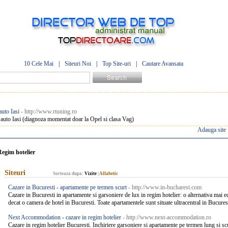
10 Cele Mai
|
Siteuri Noi
|
Top Site-uri
|
Cautare Avansata
uto Iasi
- http://www.rtuning.ro
auto Iasi (diagnoza momentat doar la Opel si clasa Vag)
Adauga site
Regim hotelier
Siteuri
Sorteaza dupa:
Vizite
|
Alfabetic
Cazare in Bucuresti - apartamente pe termen scurt
- http://www.in-bucharest.com
Cazare in Bucuresti in apartamente si garsoniere de lux in regim hotelier: o alternativa mai 
decat o camera de hotel in Bucuresti. Toate apartamentele sunt situate ultracentral in Bucuresti
Next Accommodation - cazare in regim hotelier
- http://www.next-accommodation.ro
Cazare in regim hotelier Bucuresti. Inchiriere garsoniere si apartamente pe termen lung si scu