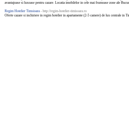
avantajoase si luxoase pentru cazare. Locatia imobilelor in cele mai frumoase zone ale Bucures
Regim Hotelier Timsioara
- http://regim-hotelier-timisoara.ro
Oferte cazare si inchiriere in regim hotelier in apartamente (2-5 camere) de lux centrale in Ti