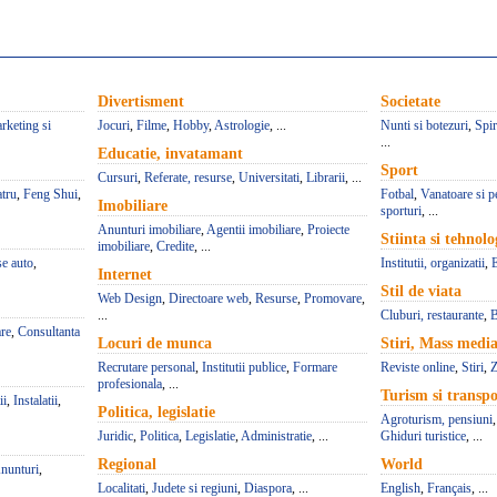
Divertisment
Societate
rketing si
Jocuri
,
Filme
,
Hobby
,
Astrologie
, ...
Nunti si botezuri
,
Spir
...
Educatie, invatamant
Sport
Cursuri
,
Referate, resurse
,
Universitati
,
Librarii
, ...
atru
,
Feng Shui
,
Fotbal
,
Vanatoare si p
Imobiliare
sporturi
, ...
Anunturi imobiliare
,
Agentii imobiliare
,
Proiecte
Stiinta si tehnolo
imobiliare
,
Credite
, ...
se auto
,
Institutii, organizatii
,
Internet
Stil de viata
Web Design
,
Directoare web
,
Resurse
,
Promovare
,
...
Cluburi, restaurante
,
B
re
,
Consultanta
Locuri de munca
Stiri, Mass medi
Recrutare personal
,
Institutii publice
,
Formare
Reviste online
,
Stiri
,
Z
profesionala
, ...
Turism si transpo
ii
,
Instalatii
,
Politica, legislatie
Agroturism, pensiuni
Juridic
,
Politica
,
Legislatie
,
Administratie
, ...
Ghiduri turistice
, ...
Regional
World
nunturi
,
Localitati
,
Judete si regiuni
,
Diaspora
, ...
English
,
Français
, ...