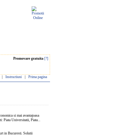
Promovare gratuita
[?]
|
Instructiuni
|
Prima pagina
economica si mai avantajoasa
: Piata Universitatii, Piata...
rt in Bucuresti. Solutii