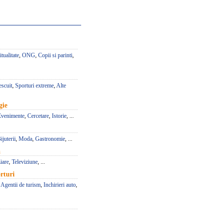
itualitate
,
ONG
,
Copii si parinti
,
escuit
,
Sporturi extreme
,
Alte
gie
Evenimente
,
Cercetare
,
Istorie
, ...
ijuterii
,
Moda
,
Gastronomie
, ...
a
iare
,
Televiziune
, ...
rturi
,
Agentii de turism
,
Inchirieri auto
,