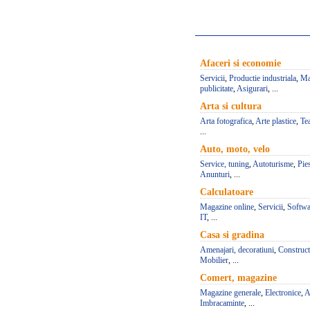
Afaceri si economie
Servicii
,
Productie industriala
,
Ma
publicitate
,
Asigurari
, ...
Arta si cultura
Arta fotografica
,
Arte plastice
,
Te
...
Auto, moto, velo
Service, tuning
,
Autoturisme
,
Pie
Anunturi
, ...
Calculatoare
Magazine online
,
Servicii
,
Softwa
IT
, ...
Casa si gradina
Amenajari, decoratiuni
,
Construct
Mobilier
, ...
Comert, magazine
Magazine generale
,
Electronice
,
A
Imbracaminte
, ...